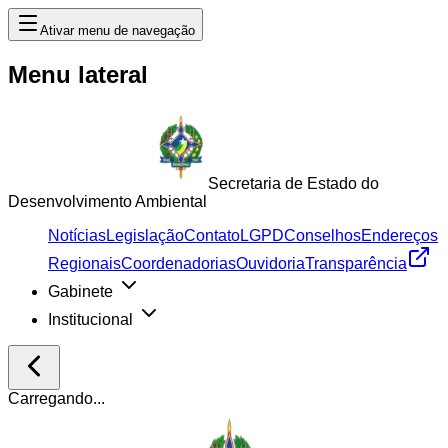
Ativar menu de navegação
Menu lateral
Secretaria de Estado do
Desenvolvimento Ambiental
Notícias
Legislação
Contato
LGPD
Conselhos
Endereços
Regionais
Coordenadorias
Ouvidoria
Transparência
Gabinete
Institucional
Carregando...