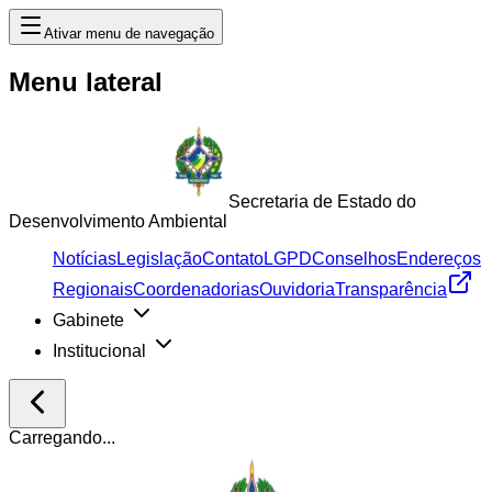
Ativar menu de navegação
Menu lateral
Secretaria de Estado do
Desenvolvimento Ambiental
Notícias
Legislação
Contato
LGPD
Conselhos
Endereços
Regionais
Coordenadorias
Ouvidoria
Transparência
Gabinete
Institucional
Carregando...