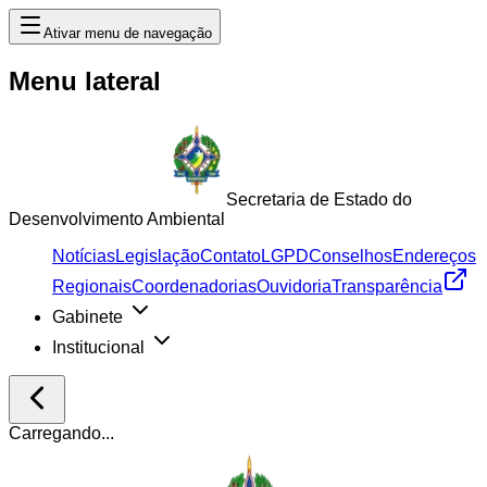
Ativar menu de navegação
Menu lateral
Secretaria de Estado do
Desenvolvimento Ambiental
Notícias
Legislação
Contato
LGPD
Conselhos
Endereços
Regionais
Coordenadorias
Ouvidoria
Transparência
Gabinete
Institucional
Carregando...