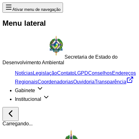
Ativar menu de navegação
Menu lateral
Secretaria de Estado do
Desenvolvimento Ambiental
Notícias
Legislação
Contato
LGPD
Conselhos
Endereços
Regionais
Coordenadorias
Ouvidoria
Transparência
Gabinete
Institucional
Carregando...