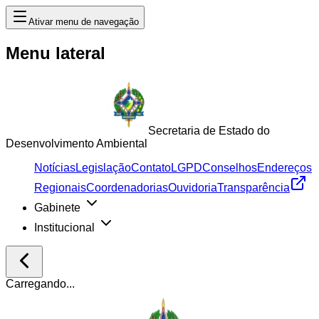
Ativar menu de navegação
Menu lateral
Secretaria de Estado do
Desenvolvimento Ambiental
Notícias
Legislação
Contato
LGPD
Conselhos
Endereços
Regionais
Coordenadorias
Ouvidoria
Transparência
Gabinete
Institucional
Carregando...