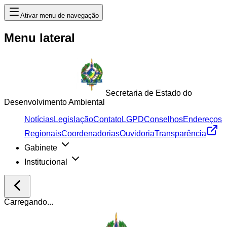
Ativar menu de navegação
Menu lateral
Secretaria de Estado do
Desenvolvimento Ambiental
Notícias
Legislação
Contato
LGPD
Conselhos
Endereços
Regionais
Coordenadorias
Ouvidoria
Transparência
Gabinete
Institucional
Carregando...